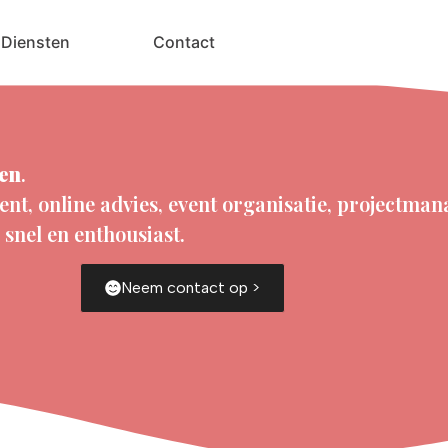
Diensten
Contact
en
.
ent, online advies, event organisatie, projectm
snel en enthousiast.
Neem contact op >