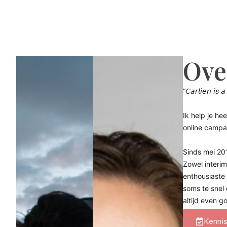
Ove
“𝘊𝘢𝘳𝘭𝘪𝘦𝘯 𝘪𝘴 𝘢
Ik help je he
online campag
Sinds mei 20
Zowel interim
enthousiaste 
soms te snel 
altijd even g
Kenni