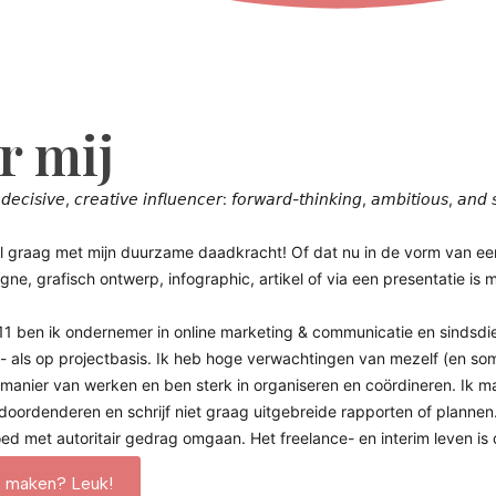
r mij
 𝘥𝘦𝘤𝘪𝘴𝘪𝘷𝘦, 𝘤𝘳𝘦𝘢𝘵𝘪𝘷𝘦 𝘪𝘯𝘧𝘭𝘶𝘦𝘯𝘤𝘦𝘳: 𝘧𝘰𝘳𝘸𝘢𝘳𝘥-𝘵𝘩𝘪𝘯𝘬𝘪𝘯𝘨, 𝘢𝘮𝘣𝘪𝘵𝘪𝘰𝘶𝘴, 𝘢𝘯𝘥 
el graag met mijn duurzame daadkracht! Of dat nu in de vorm van ee
ne, grafisch ontwerp, infographic, artikel of via een presentatie is m
11 ben ik ondernemer in online marketing & communicatie en sindsdi
- als op projectbasis. Ik heb hoge verwachtingen van mezelf (en som
manier van werken en ben sterk in organiseren en coördineren. Ik ma
doordenderen en schrijf niet graag uitgebreide rapporten of plannen.
oed met autoritair gedrag omgaan. Het freelance- en interim leven 
s maken? Leuk!