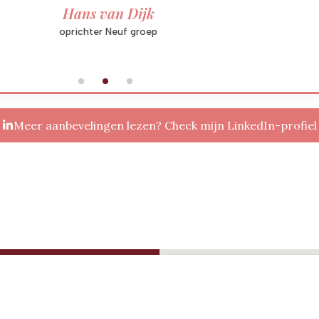
Hans van Dijk
oprichter Neuf groep
Meer aanbevelingen lezen? Check mijn LinkedIn-profiel
e