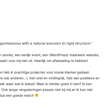
𝘱𝘰𝘯𝘵𝘢𝘯𝘦𝘰𝘶𝘴 𝘸𝘪𝘵𝘩 𝘢 𝘯𝘢𝘵𝘶𝘳𝘢𝘭 𝘢𝘷𝘦𝘳𝘴𝘪𝘰𝘯 𝘵𝘰 𝘳𝘪𝘨𝘪𝘥 𝘴𝘵𝘳𝘶𝘤𝘵𝘶𝘳𝘦.”
n advies, een eerlijk event, een (WordPress) maatwerk website,
aakt voor mij niet uit. Heerlijk om afwisseling te hebben!
en heb ik prachtige projecten voor mooie klanten gedaan.
s ook anderen…), ben snel en vindingrijk, heb een positieve en
ak waar wat ik beloof. Waar ik minder goed in ben? Ik kan
 Ook lange vergaderingen passen niet bij mij en ik kan niet
is dus een goede match