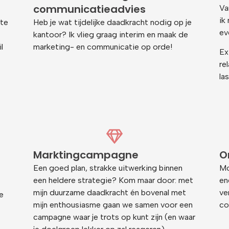
communicatieadvies
Va
ik
 te
Heb je wat tijdelijke daadkracht nodig op je
ev
kantoor? Ik vlieg graag interim en maak de
l
marketing- en communicatie op orde!
Ex
re
la
Marktingcampagne
O
Een goed plan, strakke uitwerking binnen
Mo
een heldere strategie? Kom maar door: met
en
mijn duurzame daadkracht én bovenal met
ve
te
mijn enthousiasme gaan we samen voor een
co
campagne waar je trots op kunt zijn (en waar