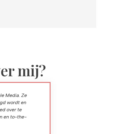
er mij?
ale Media. Ze
Do you want to get something done? Prompt
aagd wordt en
Carlien as an allround communication pr
ed over te
communication and excellent writing skills. Bes
n en to-the-
p
C