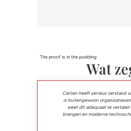
The proof is in the pudding
Wat ze
. En dat is niet voor niets.
Carlien heeft serieus verstand 
site te ontwikkelen, een
is buitengewoon organisatiesens
eeft sterke grafische én
weet dit adequaat te vertalen
wachtingen van beide kanten
brengen en moderne technische
an zich goed verplaatsen in
erken.